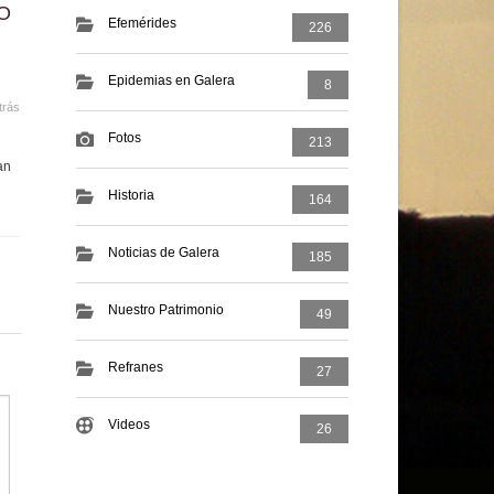
O
Efemérides
226
Epidemias en Galera
8
trás
Fotos
213
an
Historia
164
Noticias de Galera
185
Nuestro Patrimonio
49
Refranes
27
Videos
26