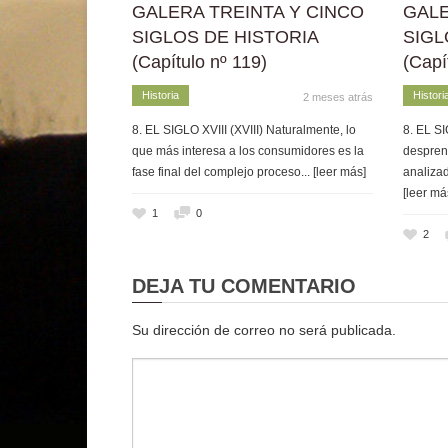
GALERA TREINTA Y CINCO
GALE
SIGLOS DE HISTORIA
SIGL
(Capítulo nº 119)
(Capí
Historia
Histori
2 meses atrás
8. EL SIGLO XVIII (XVIII) Naturalmente, lo
8. EL SI
que más interesa a los consumidores es la
despren
fase final del complejo proceso
... [leer más]
analizad
[leer má
1
0
2
DEJA TU COMENTARIO
Su dirección de correo no será publicada.