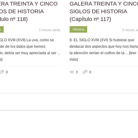
RA TREINTA Y CINCO
GALERA TREINTA Y CINC
OS DE HISTORIA
SIGLOS DE HISTORIA
tulo nº 118)
(Capítulo nº 117)
a
Historia
3 meses atrás
3 meses a
GLO XVIII (XVII) La uva, como se
8. EL SIGLO XVIII (XVI) Si hubiese que
de de los datos que hemos
destacar dos aspectos que hoy nos llam
o, debía ser muy apreciada al ser
...
la atención serían el cultivo de la
... [leer
s]
más]
0
3
0