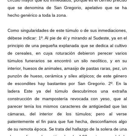
círculo mayor que los inmediatos, porque es el cerrillo preciso
que se denomina de San Gregorio, apelativo que se ha
hecho genérico a toda la zona.
Como singularidades de este túmulo o de sus inmediaciones,
débese indicar: 1º. Al pie de él y mirando al Sudeste, ya en el
principio de una pequeña explanada que se dedica al cultivo
de cereales, en cuya roturación debieron perecer varios
túmulos funerarios se encontró un silo neolítico, y en su
interior, huesos de animales, amasijo de pastas raras, pez, un
punzón de hueso, cerámica y sílex atípicos; de este género
de escondites hay bastantes por San Gregorio. 2º. En la
ladera Este ya del túmulo descubrimos una extraña
construcción de mampostería revocada con yeso, que al
parecer tenía los mismos caracteres de antigüedad que las
cámaras, del interior de los túmulos; pero al verse
patentemente el ﬁn para que fue hecha, desconﬁamos algo
de su remota época. Se trata del hallazgo de la solera de una