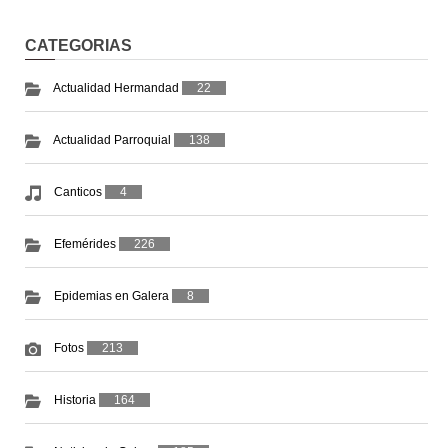
CATEGORIAS
Actualidad Hermandad
22
Actualidad Parroquial
138
Canticos
4
Efemérides
226
Epidemias en Galera
8
Fotos
213
Historia
164