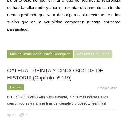
Durante este tiempo, el mar a que hemos hecho referencia
se ha ido rellenando y ahora presenta -obviamente- un fondo
menos profundo que va a dar origen casi directamente a los
suelos que en la actualidad componen nuestro horizonte
paisajístico.
Más de Jesús María García Rodriguez
Más acerca de Fotos
GALERA TREINTA Y CINCO SIGLOS DE
HISTORIA (Capítulo nº 119)
Historia
2 meses atrás
8. EL SIGLO XVIII (XVIII) Naturalmente, lo que más interesa a los
consumidores es la fase final del complejo proceso
... [leer más]
1
0