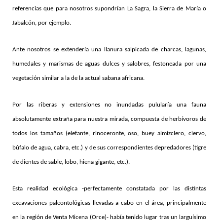
referencias que para nosotros supondrían La Sagra, la Sierra de María o
Jabalcón, por ejemplo.
Ante nosotros se extendería una llanura salpicada de charcas, lagunas,
humedales y marismas de aguas dulces y salobres, festoneada por una
vegetación similar a la de la actual sabana africana.
Por las riberas y extensiones no inundadas pulularía una fauna
absolutamente extraña para nuestra mirada, compuesta de herbívoros de
todos los tamaños (elefante, rinoceronte, oso, buey almizclero, ciervo,
búfalo de agua, cabra, etc.) y de sus correspondientes depredadores (tigre
de dientes de sable, lobo, hiena gigante, etc.).
Esta realidad ecológica -perfectamente constatada por las distintas
excavaciones paleontológicas llevadas a cabo en el área, principalmente
en la región de Venta Micena (Orce)- había tenido lugar tras un larguísimo