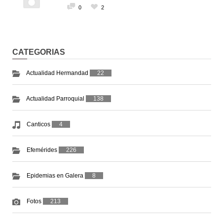
0
2
CATEGORIAS
Actualidad Hermandad
22
Actualidad Parroquial
138
Canticos
4
Efemérides
226
Epidemias en Galera
8
Fotos
213