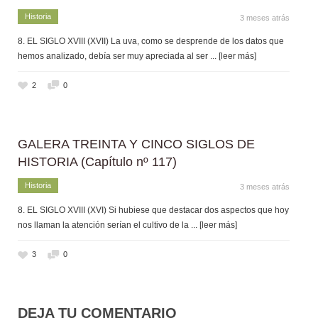
Historia
3 meses atrás
8. EL SIGLO XVIII (XVII) La uva, como se desprende de los datos que
hemos analizado, debía ser muy apreciada al ser
... [leer más]
2
0
GALERA TREINTA Y CINCO SIGLOS DE
HISTORIA (Capítulo nº 117)
Historia
3 meses atrás
8. EL SIGLO XVIII (XVI) Si hubiese que destacar dos aspectos que hoy
nos llaman la atención serían el cultivo de la
... [leer más]
3
0
DEJA TU COMENTARIO