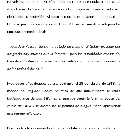
no volviese, como lo hizo, sólo le dio los cuarenta estipulados por aquel
día, ofreciendo hacer lo mismo en cada uno que estuviese en esta villa
ejerciendo su profesión. Al poco tiempo lo expulsaron de la ciudad de
Huéscar por no cumplir con su deber. Y terminan nuestros antepasados
con esta arremetida final:
“
…don José Pascual García ha tratado de engañar al Gobierno, como por
desgracia hay muchos que lo intentan, pero los autoridades celosas del
bien de su patria no pueden permitir codiciosos amaños contrariamente
de las reales órdenes…”
Muy pocos años después de esta epidemia, el 28 de febrero de 1858, “
a
moción del Regidor Síndico se trató de que intrusamente se están
haciendo eras de pan trillar en el que fue cementerio en la época del
cólera de 1834 y se acordó no se permita de ningún modo aprovechar
este terreno religioso”.
Pero no tendría demasiado efecto la prohibición cuando a los diecisiete