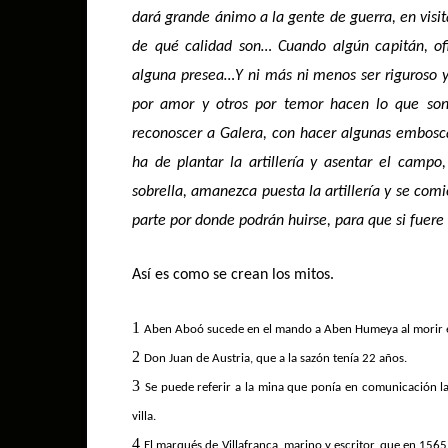
dará grande ánimo a la gente de guerra, en visi
de qué calidad son… Cuando algún capitán, ofi
alguna presea…Y ni más ni menos ser riguroso y
por amor y otros por temor hacen lo que son
reconoscer a Galera, con hacer algunas embosc
ha de plantar la artillería y asentar el camp
sobrella, amanezca puesta la artillería y se com
parte por donde podrán huirse, para que si fuere
Así es como se crean los mitos.
1
Aben Aboó sucede en el mando a Aben Humeya al morir ést
2
Don Juan de Austria, que a la sazón tenía 22 años.
3
Se puede referir a la mina que ponía en comunicación la 
villa.
4
El marqués de Villafranca, marino y escritor, que en 1565 