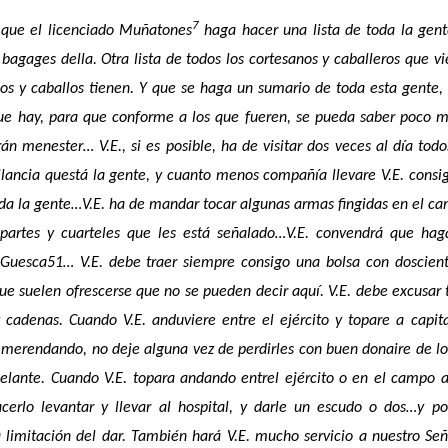
7
 que el licenciado Muñatones
haga hacer una lista de toda la gen
 bagages della. Otra lista de todos los cortesanos y caballeros que v
ados y caballos tienen. Y que se haga un sumario de toda esta gente,
que hay, para que conforme a los que fueren, se pueda saber poco 
n menester… V.E., si es posible, ha de visitar dos veces al día todo
ilancia questá la gente, y cuanto menos compañía llevare V.E. consi
a la gente…V.E. ha de mandar tocar algunas armas fingidas en el c
partes y cuarteles que les está señalado…V.E. convendrá que hag
 Guesca51… V.E. debe traer siempre consigo una bolsa con doscien
ue suelen ofrescerse que no se pueden decir aquí. V.E. debe excusar 
cadenas. Cuando V.E. anduviere entre el ejército y topare a capit
 merendando, no deje alguna vez de perdirles con buen donaire de l
elante. Cuando V.E. topara andando entrel ejército o en el campo 
cerlo levantar y llevar al hospital, y darle un escudo o dos…y p
limitación del dar. También hará V.E. mucho servicio a nuestro Señ