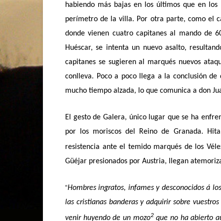
habiendo más bajas en los últimos que en los 
perímetro de la villa. Por otra parte, como el 
donde vienen cuatro capitanes al mando de 600
Huéscar, se intenta un nuevo asalto, resultand
capitanes se sugieren al marqués nuevos ataqu
conlleva. Poco a poco llega a la conclusión de
mucho tiempo alzada, lo que comunica a don Ju
El gesto de Galera, único lugar que se ha enfr
por los moriscos del Reino de Granada. Hita
resistencia ante el temido marqués de los Vé
Güéjar presionados por Austria, llegan atemoriz
“
Hombres ingratos, infames y desconocidos á los
las cristianas banderas y adquirir sobre vuestr
2
venir huyendo de un mozo
que no ha abierto aú