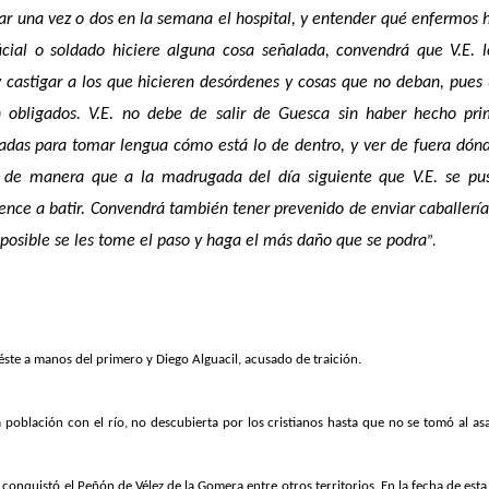
tar una vez o dos en la semana el hospital, y entender qué enfermos 
cial o soldado hiciere alguna cosa señalada, convendrá que V.E. 
 castigar a los que hicieren desórdenes y cosas que no deban, pues
 obligados. V.E. no debe de salir de Guesca sin haber hecho pri
adas para tomar lengua cómo está lo de dentro, y ver de fuera dón
o, de manera que a la madrugada del día siguiente que V.E. se pu
ience a batir. Convendrá también tener prevenido de enviar caballería
 posible se les tome el paso y haga el más daño que se podra
”.
e a manos del primero y Diego Alguacil, acusado de traición.
población con el río, no descubierta por los cristianos hasta que no se tomó al asa
conquistó el Peñón de Vélez de la Gomera entre otros territorios. En la fecha de esta