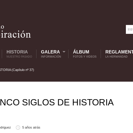
HISTORIA
GALERA
ÁLBUM
REGLAMEN
NUESTRO PASADO
INFORMACIÓN
FOTOS Y VIDEOS
LA HERMANDAD
RIA (Capítulo nº 37)
INCO SIGLOS DE HISTORIA
driguez
5 años atrás