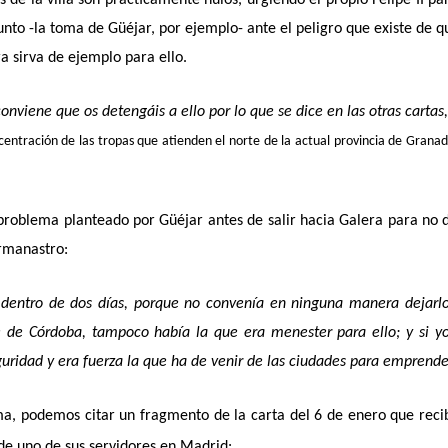
nto -la toma de Güéjar, por ejemplo- ante el peligro que existe de q
a sirva de ejemplo para ello.
conviene que os detengáis a ello por lo que se dice en las otras cartas
centración de las tropas que atienden el norte de la actual provincia de Grana
problema planteado por Güéjar antes de salir hacia Galera para no 
ermanastro:
 dentro de dos días, porque no convenía en ninguna manera dejarl
te de Córdoba, tampoco había la que era menester para ello; y si 
uridad y era fuerza la que ha de venir de las ciudades para emprende
a, podemos citar un fragmento de la carta del 6 de enero que reci
 de uno de sus servidores en Madrid: