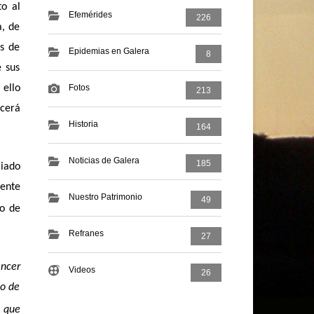
to al
Efemérides
226
a, de
es de
Epidemias en Galera
8
e sus
 ello
Fotos
213
ecerá
Historia
164
Noticias de Galera
185
miado
ente
Nuestro Patrimonio
49
do de
Refranes
27
encer
Videos
26
ho de
, que