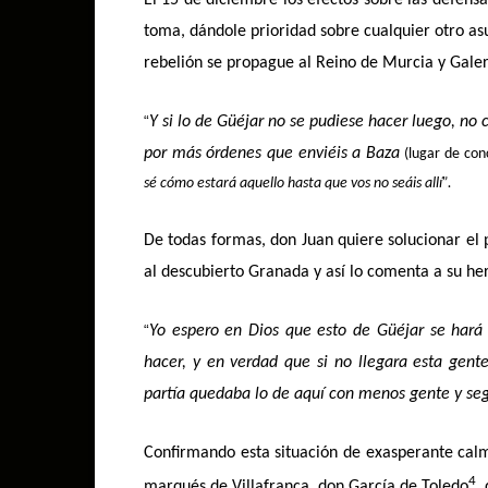
toma, dándole prioridad sobre cualquier otro asu
rebelión se propague al Reino de Murcia y Galer
“
Y si lo de Güéjar no se pudiese hacer luego, no 
por más órdenes que enviéis a Baza
(lugar de con
sé cómo estará aquello hasta que vos no seáis allí”.
De todas formas, don Juan quiere solucionar el 
al descubierto Granada y así lo comenta a su h
“
Yo espero en Dios que esto de Güéjar se hará
hacer, y en verdad que si no llegara esta gen
partía quedaba lo de aquí con menos gente y seg
Confirmando esta situación de exasperante calm
4
marqués de Villafranca, don García de Toledo
,