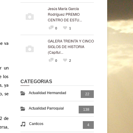
Jesús María García
Rodríguez PREMIO
CENTRO DE ESTU...
0
1
GALERA TREINTA Y CINCO
se va
SIGLOS DE HISTORIA
(Capítul...
0
2
ir un
e los
CATEGORIAS
s, ya
Actualidad Hermandad
o, se
22
Actualidad Parroquial
138
 2 de
Canticos
4
ersa,