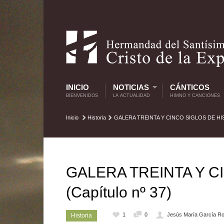
INICIO
NOTICIAS
CÁNTICOS
BIENVENIDOS
LA ACTUALIDAD
HIMNO Y CANCIONES
Inicio
Historia
GALERA TREINTA Y CINCO SIGLOS DE HISTO
GALERA TREINTA Y C
(Capítulo nº 37)
1
0
Jesús María García Ro
Historia