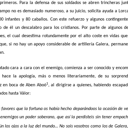
primeros. Para la defensa de sus soldados se abren trincheras jun
campo no es demasiado numeroso, a su juicio, solicita ayuda a Lorc
 infantes y 80 caballos. Con este refuerzo y algunos contingent
o de él un descalabro para los cristianos. Por parte de algunos d
es, el cual desestima rotundamente por el alto coste en vidas que
 que, si no hay un apoyo considerable de artillería Galera, perman
an.
entado cara a cara con el enemigo, comienza a ser conocido y enco
 hace la apología, más o menos literariamente, de su sorprend
1
lez en boca de Aben Aboó
, al dirigirse a quienes, habiendo escapa
ados hasta Válor:
 favores que la fortuna os había hecho deparándoos la ocasión de v
os enemigos un poder soberano, que así la perdisteis sin tener empac
n los ojos a la luz del mundo… No sois vosotros como los de Galera