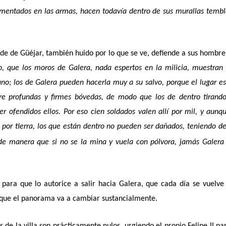
imentados en las armas, hacen todavía dentro de sus murallas tembl
ide de Güéjar, también huido por lo que se ve, defiende a sus hombre
, que los moros de Galera, nada espertos en la milicia, muestran
iano; los de Galera pueden hacerla muy a su salvo, porque el lugar e
re profundas y firmes bóvedas, de modo que los de dentro tirand
r ofendidos ellos. Por eso cien soldados valen allí por mil, y aunq
e por tierra, los que están dentro no pueden ser dañados, teniendo d
de manera que si no se la mina y vuela con pólvora, jamás Galera
 para que lo autorice a salir hacia Galera, que cada día se vuelv
lo que el panorama va a cambiar sustancialmente.
 de la villa son prácticamente nulos, urgiendo el propio Felipe II pa