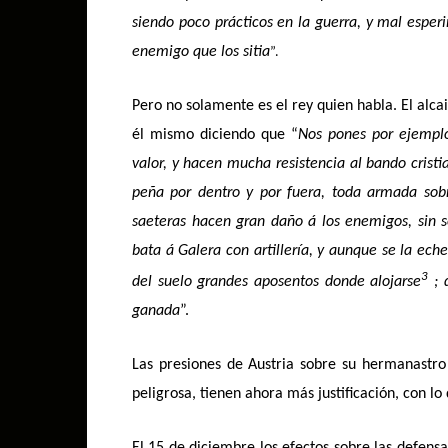
siendo poco prácticos en la guerra, y mal esper
enemigo que los sitia
”.
Pero no solamente es el rey quien habla. El alca
él mismo diciendo que “
Nos pones por ejemplo
valor, y hacen mucha resistencia al bando crist
peña por dentro y por fuera, toda armada sob
saeteras hacen gran daño á los enemigos, sin se
bata á Galera con artillería, y aunque se la ech
3
del suelo grandes aposentos donde alojarse
; 
ganada
”.
Las presiones de Austria sobre su hermanastro
peligrosa, tienen ahora más justificación, con 
El 15 de diciembre los efectos sobre las defensas