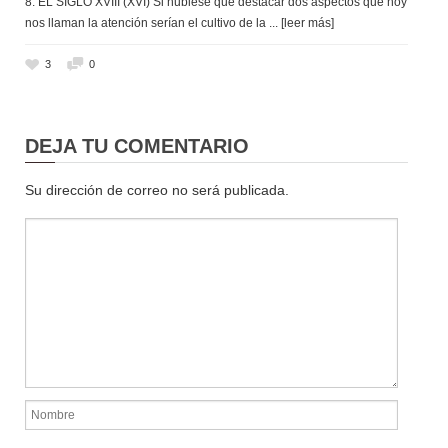
8. EL SIGLO XVIII (XVI) Si hubiese que destacar dos aspectos que hoy
nos llaman la atención serían el cultivo de la
... [leer más]
3
0
DEJA TU COMENTARIO
Su dirección de correo no será publicada.