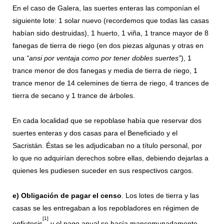
En el caso de Galera, las suertes enteras las componían el
siguiente lote: 1 solar nuevo (recordemos que todas las casas
habían sido destruidas), 1 huerto, 1 viña, 1 trance mayor de 8
fanegas de tierra de riego (en dos piezas algunas y otras en
una
“ansi por ventaja como por tener dobles suertes”
), 1
trance menor de dos fanegas y media de tierra de riego, 1
trance menor de 14 celemines de tierra de riego, 4 trances de
tierra de secano y 1 trance de árboles.
En cada localidad que se repoblase había que reservar dos
suertes enteras y dos casas para el Beneficiado y el
Sacristán. Éstas se les adjudicaban no a título personal, por
lo que no adquirían derechos sobre ellas, debiendo dejarlas a
quienes les pudiesen suceder en sus respectivos cargos.
e)
Obligación de pagar el censo
. Los lotes de tierra y las
casas se les entregaban a los repobladores en régimen de
[1]
enfiutesis
y el pago anual se hacía mancomunadamente