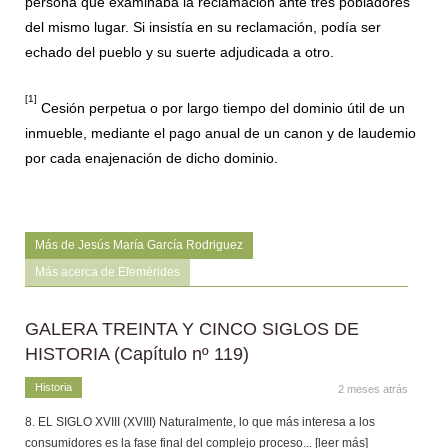
persona que examinaba la reclamación ante tres pobladores
del mismo lugar. Si insistía en su reclamación, podía ser
echado del pueblo y su suerte adjudicada a otro.
[1]
Cesión perpetua o por largo tiempo del dominio útil de un
inmueble, mediante el pago anual de un canon y de laudemio
por cada enajenación de dicho dominio.
Más de Jesús María García Rodriguez
Más acerca de Efemérides
GALERA TREINTA Y CINCO SIGLOS DE
HISTORIA (Capítulo nº 119)
Historia
2 meses atrás
8. EL SIGLO XVIII (XVIII) Naturalmente, lo que más interesa a los
consumidores es la fase final del complejo proceso
... [leer más]