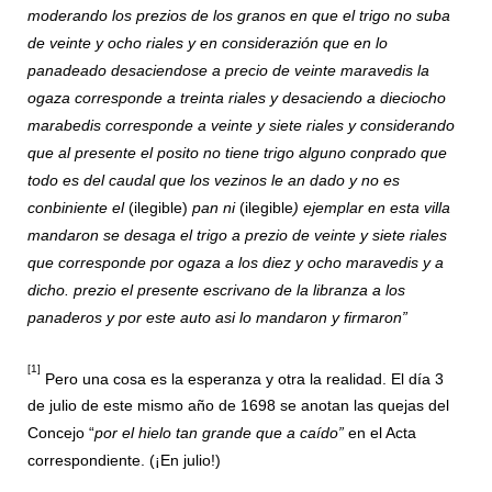
moderando los prezios de los granos en que el trigo no suba
de veinte y ocho riales y en considerazión que en lo
panadeado desaciendose a precio de veinte maravedis la
ogaza corresponde a treinta riales y desaciendo a dieciocho
marabedis corresponde a veinte y siete riales y considerando
que al presente el posito no tiene trigo alguno conprado que
todo es del caudal que los vezinos le an dado y no es
conbiniente el
(ilegible)
pan ni
(ilegible
) ejemplar en esta villa
mandaron se desaga el trigo a prezio de veinte y siete riales
que corresponde por ogaza a los diez y ocho maravedis y a
dicho. prezio el presente escrivano de la libranza a los
panaderos y por este auto asi lo mandaron y firmaron”
[1]
Pero una cosa es la esperanza y otra la realidad. El día 3
de julio de este mismo año de 1698 se anotan las quejas del
Concejo “
por el hielo tan grande que a caído”
en el Acta
correspondiente. (¡En julio!)