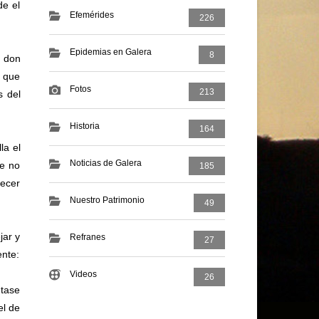
de el
Efemérides
226
Epidemias en Galera
8
e don
s que
Fotos
213
s del
Historia
164
la el
Noticias de Galera
ue no
185
lecer
Nuestro Patrimonio
49
jar y
Refranes
27
ente:
Videos
26
ntase
el de