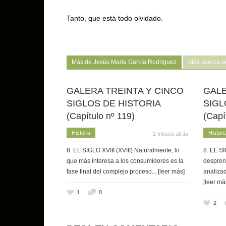
Tanto, que está todo olvidado.
Más de Jesús María García Rodriguez
Más acerca d
GALERA TREINTA Y CINCO
GALE
SIGLOS DE HISTORIA
SIGL
(Capítulo nº 119)
(Capí
Historia
Histori
2 meses atrás
8. EL SIGLO XVIII (XVIII) Naturalmente, lo
8. EL SI
que más interesa a los consumidores es la
despren
fase final del complejo proceso
... [leer más]
analizad
[leer má
1
0
2