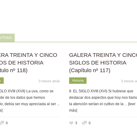
e Fotos
RA TREINTA Y CINCO
GALERA TREINTA Y CINC
OS DE HISTORIA
SIGLOS DE HISTORIA
tulo nº 118)
(Capítulo nº 117)
a
Historia
3 meses atrás
3 meses a
GLO XVIII (XVII) La uva, como se
8. EL SIGLO XVIII (XVI) Si hubiese que
de de los datos que hemos
destacar dos aspectos que hoy nos llam
o, debía ser muy apreciada al ser
...
la atención serían el cultivo de la
... [leer
s]
más]
0
3
0