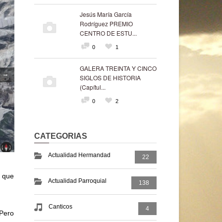
Jesús María García
Rodríguez PREMIO
CENTRO DE ESTU...
0
1
GALERA TREINTA Y CINCO
→
SIGLOS DE HISTORIA
(Capítul...
0
2
CATEGORIAS
Actualidad Hermandad
22
n que
Actualidad Parroquial
138
Canticos
4
 Pero