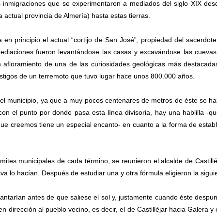
 inmigraciones que se experimentaron a mediados del siglo XIX des
a actual provincia de Almería) hasta estas tierras.
a en principio el actual “cortijo de San José”, propiedad del sacerdot
ediaciones fueron levantándose las casas y excavándose las cueva
n afloramiento de una de las curiosidades geológicas más destacada
testigos de un terremoto que tuvo lugar hace unos 800.000 años.
el municipio, ya que a muy pocos centenares de metros de éste se hal
 con el punto por donde pasa esta línea divisoria, hay una hablilla -q
ue creemos tiene un especial encanto- en cuanto a la forma de estab
ites municipales de cada término, se reunieron el alcalde de Castillé
a lo hacían. Después de estudiar una y otra fórmula eligieron la sigui
vantarían antes de que saliese el sol y, justamente cuando éste despu
 dirección al pueblo vecino, es decir, el de Castilléjar hacia Galera y 