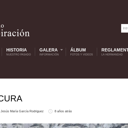
HISTORIA
GALERA
ÁLBUM
REGLAMEN
NUESTRO PASADO
INFORMACIÓN
FOTOS Y VIDEOS
LA HERMANDAD
 CURA
Jesús María García Rodriguez
8 años atrás