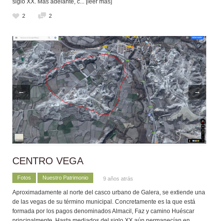
siglo XX. Más adelante, c
... [leer más]
2
2
←
→
CENTRO VEGA
Fotos
Nuestro Patrimonio
9 años atrás
Aproximadamente al norte del casco urbano de Galera, se extiende una
de las vegas de su término municipal. Concretamente es la que está
formada por los pagos denominados Almacil, Faz y camino Huéscar
principalmente. Hasta mediados del siglo XX aún permanecían en