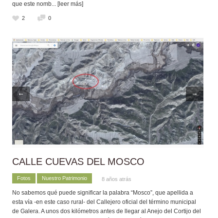
que este nomb
... [leer más]
2
0
←
→
CALLE CUEVAS DEL MOSCO
Fotos
Nuestro Patrimonio
8 años atrás
No sabemos qué puede significar la palabra “Mosco”, que apellida a
esta vía -en este caso rural- del Callejero oficial del término municipal
de Galera. A unos dos kilómetros antes de llegar al Anejo del Cortijo del