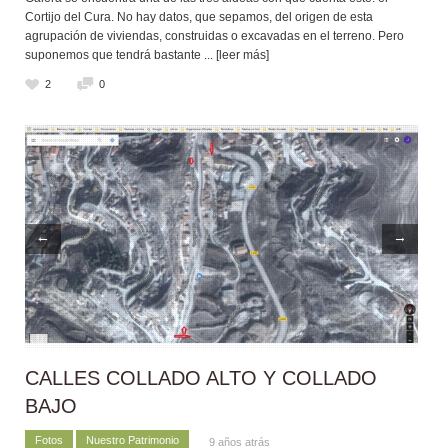
Cortijo del Cura. No hay datos, que sepamos, del origen de esta
agrupación de viviendas, construidas o excavadas en el terreno. Pero
suponemos que tendrá bastante
... [leer más]
2
0
←
→
CALLES COLLADO ALTO Y COLLADO
BAJO
Fotos
Nuestro Patrimonio
9 años atrás