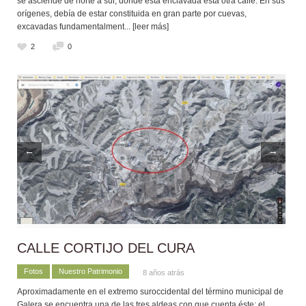
se asciende de norte a sur, donde está enclavada esta otra calle. En sus
orígenes, debía de estar constituida en gran parte por cuevas,
excavadas fundamentalment
... [leer más]
2
0
←
→
CALLE CORTIJO DEL CURA
Fotos
Nuestro Patrimonio
8 años atrás
Aproximadamente en el extremo suroccidental del término municipal de
Galera se encuentra una de las tres aldeas con que cuenta éste: el